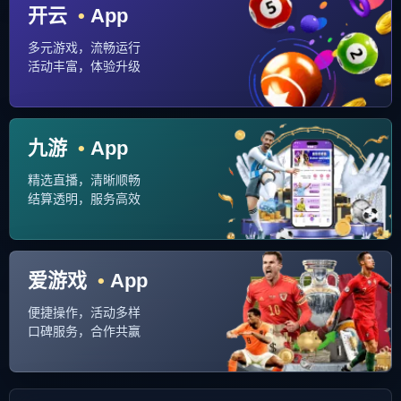
版权声明：
本站文章如无特别标注，均为本站原创文
章，于2026-06-07，由
xiaomi
发表，共 459个字。
转载请注明出处：
xiaomi，如有疑问，请联系我们
本文地址：
https://ms-intl-tianbo.com/2026/06/412/