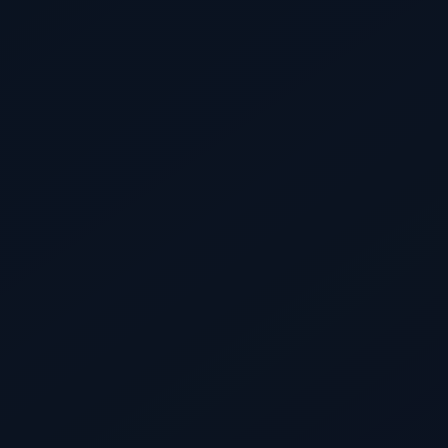
暂时没
关注我们
联系我
友情链接：