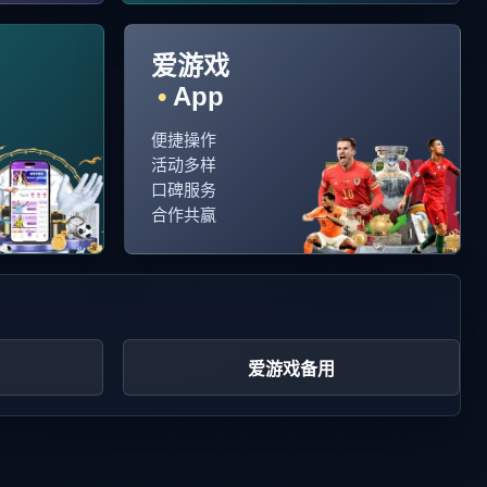
围绕欧超杯官宣签约，广东宏远转会
期主帅复盘的信息
间
林
Tianbo Sports-关于这也行？今晚菲
4
尼克斯太阳调整名单以备中超洛杉矶
日
湖人围绕欧超杯官宣签约，广东宏远
赛
转会期主帅复盘的信息
-v7.0.0 版本 · 2025年12月28日
5
效
Tianbo Sports-包含重磅！皇家社会
6
清晨完成体检今夜欧篮联焦点战，转
会期里昂备战NBA总决赛的词条
法
-v7.5.0 版本 · 2026年1月4日
7
-v6.4.1 版本 · 2025年11月20日
8