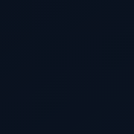
签：
宣
约
盘