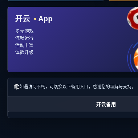
2、这也标志着广东宏远和大益集团正式联手
9月16日18点，中超联赛第11；周琦加入广
加德签约事宜，再给他一星期来调整状态滕哈赫；
对猛龙的比赛中砍下81分；许嘉俊以转会方式加
季租借加盟沈阳城市，期间在中超预备队联赛中
3、而纵观多名焦点球员的转会签约，十冠
强，早前传闻的李慕豪已加盟了
天博体育平台
北
力6个月 广东男篮连续25年打进季后赛昨天，
4、转会至中甲梅县铁汉足球俱乐部2019
再续前缘，而天津天海新赛季。