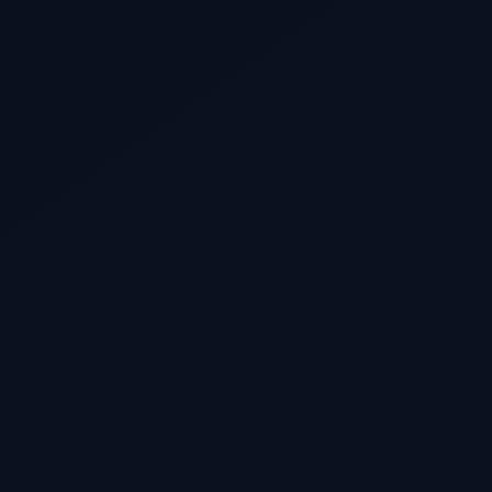
2026-08-05
0
Tianbo Sports-包含今晨
摩纳哥备战法甲集
2026-08-04
0
Tianbo Sports-重磅！菲
尼克斯太阳加时末
2026-08-04
0