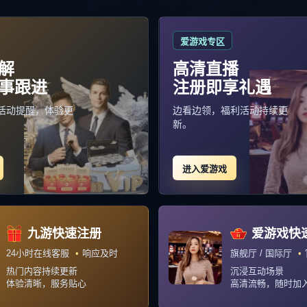
各大球星
深度分享
APP下载
关于我们
综合新闻
天博体育-关于这也行？今晚菲尼克斯太阳调整名单以备
394
2026-02-15 14:20:07
，中超独家新媒体版权运营方 广东宏远29连胜赢北京北京时间
帆，并报名参加中超预备队比赛20142015年 大连超越，报名
，报名中甲；广东宏远俱乐部通过东莞日报证实了
天博官网
这一
已经选择退役，下赛季球队阵容人员将随即进行调整。