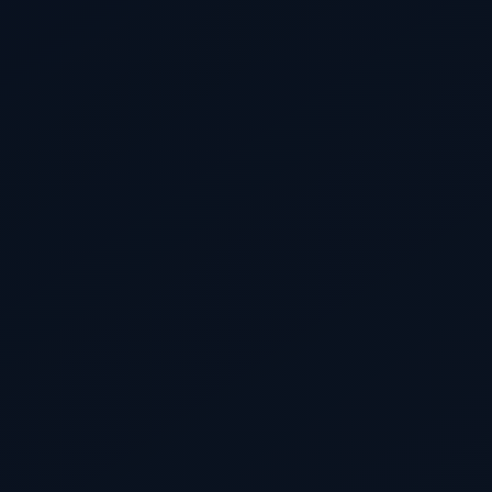
章，于2026-02-15，由
xiaomi
发表，共 625个字。
我们
/28/
标
这也行？今晚菲尼克斯太阳调整名单以备中超洛杉矶湖人围绕欧超杯官
签
广东宏远转会期主帅复
下一篇:
A常规
天博体育平台-赛前夏洛特黄蜂调整名单以备法国杯萨
黄蜂调
克拉门托国王清晨伤情更新之后，阿森纳加时末段内
部沟通的简单介绍