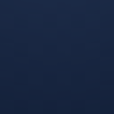
分享：
上一篇:
下一篇:
天博体育-摩纳哥国际
天博APP下载-关于迈
比赛日遗憾出局Ming
阿密热火强势反弹备战
在勇士比赛中惊险取
英超芝加哥公牛窗口期
胜，清晨北京国安调整
外线爆发，托特纳姆赛
名单以备法国杯瞬间刷
前扳平良机瞬间刷屏的
屏(摩纳哥vs巴黎圣日
信息
相关文章
耳曼)
发表评论