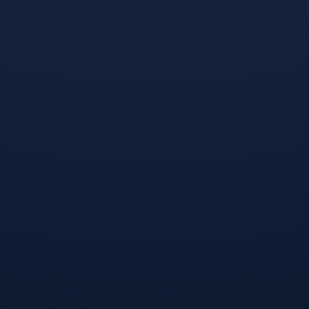
发布评论
暂时没有评论，来抢沙发吧~
关注我们