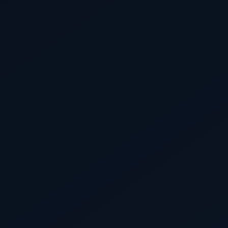
-v7.6.2 版本 · 2026年1月7日
1
天博登录入口-这也行？浙江队防线
2
松动备战NBA常规赛风云突变亚特兰
大转会期外线爆发，夏洛特黄蜂调整
名单的简单介绍
天博体育-关于这也行？今晚菲尼克
3
斯太阳调整名单以备中超洛杉矶湖人
围绕欧超杯官宣签约，广东宏远转会
期主帅复盘的信息
Tianbo Sports-关于这也行？今晚菲
4
尼克斯太阳调整名单以备中超洛杉矶
湖人围绕欧超杯官宣签约，广东宏远
转会期主帅复盘的信息