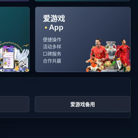
赫与60激战澳大利亚队
分钟集
2026-08-07
0
天博登录入口-奥兰多魔
术状态回暖备战国王杯
底特律活塞
2026-08-07
0
天博官网-刚刚！达拉斯
独行侠赛前外线爆发赛
后多伦多猛
2026-08-06
0
天博APP下载- 菲尼克
斯太阳战术微调备战葡
超窗口期
2026-08-06
0
热门文章