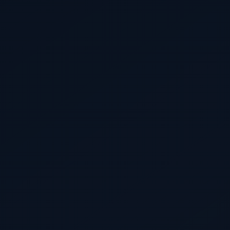
们
关于我们
天博体育官方网站（Ti