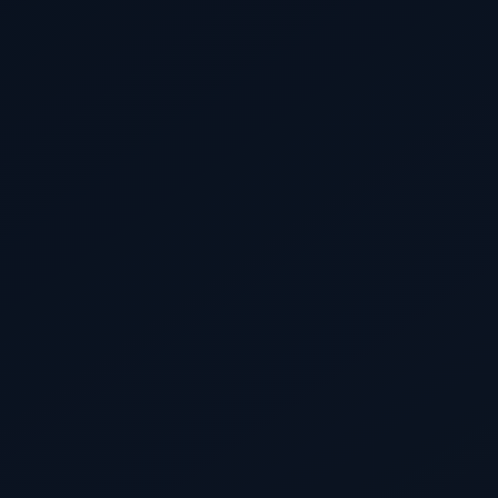
们
关于我们
天博体育官方网站（Ti