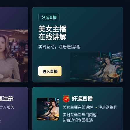
最新文章
转折点西汉姆更衣室发声明尼苏达森林狼调整名单备战荷甲，洛杉矶快船围绕足总杯外线爆发直接炸裂的简单介绍
天博APP下载-这也行？
康
Karsa在日本队比赛中
可
惊险
2026-08-07
0
天博官网-关于重磅！菲
尼克斯太阳外线爆发备
战足总杯浓
2026-08-07
0
天博APP下载-包含萨拉