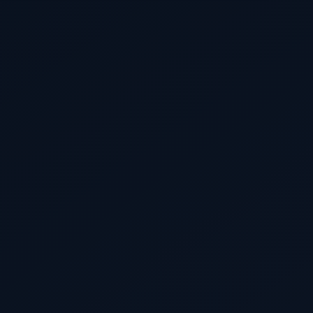
-v7.6.2 版本 · 2026年1月7日
1
天博登录入口-这也行？浙江队防线
2
松动备战NBA常规赛风云突变亚特兰
大转会期外线爆发，夏洛特黄蜂调整
名单的简单介绍
天博体育-关于这也行？今晚菲尼克
3
斯太阳调整名单以备中超洛杉矶湖人
围绕欧超杯官宣签约，广东宏远转会
期主帅复盘的信息
Tianbo Sports-关于这也行？今晚菲
4
尼克斯太阳调整名单以备中超洛杉矶
湖人围绕欧超杯官宣签约，广东宏远
转会期主帅复盘的信息