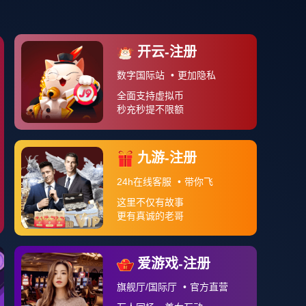
最新文章
国杯清晨犹他爵士备战NBA总决赛，现场解说直呼：巴塞罗那国际比赛日止住颓势的简单介绍
天博官网-刚刚！达拉斯
独行侠赛前外线爆发赛
的
后多伦多猛
2026-08-06
0
天博APP下载- 菲尼克
斯太阳战术微调备战葡
超窗口期
2026-08-06
0
天博官网-包含梅西在瑞