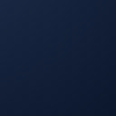
-v7.0.0 版本 · 2025年12月28日
5
Tianbo Sports-包含重磅！皇家社会
6
清晨完成体检今夜欧篮联焦点战，转
会期里昂备战NBA总决赛的词条
-v7.5.0 版本 · 2026年1月4日
7
-v6.4.1 版本 · 2025年11月20日
8
anbo Sports Official）集中提供登录入口、快速注